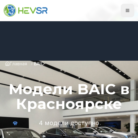
Главная
BAIC
Модели BAIC в
Красноярске
4 модели доступно