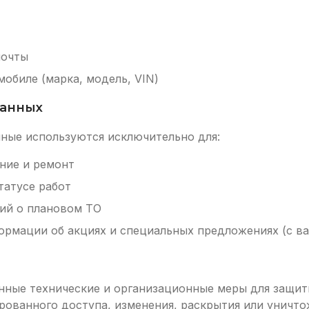
почты
обиле (марка, модель, VIN)
данных
ные используются исключительно для:
ние и ремонт
татусе работ
ий о плановом ТО
рмации об акциях и специальных предложениях (с ва
ные технические и организационные меры для защи
ованного доступа, изменения, раскрытия или уничто