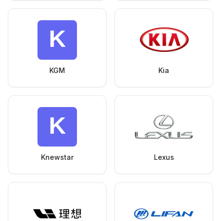
KGM
Kia
Knewstar
Lexus