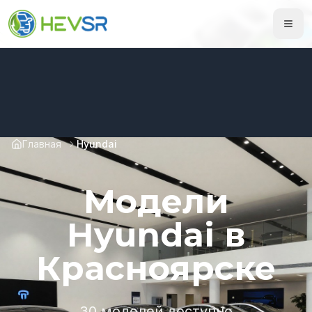
Главная
Hyundai
Модели
Hyundai в
Красноярске
30 моделей доступно