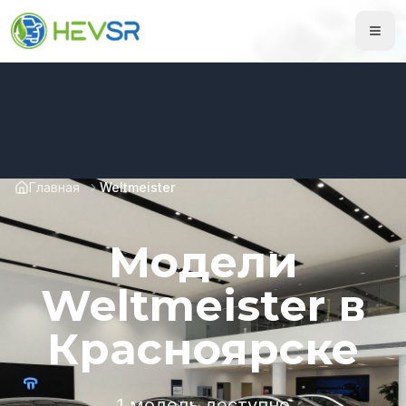
Главная
Weltmeister
Модели
Weltmeister в
Красноярске
1 модель доступно