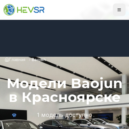
Главная
Baojun
Модели Baojun
в Красноярске
1 модель доступно