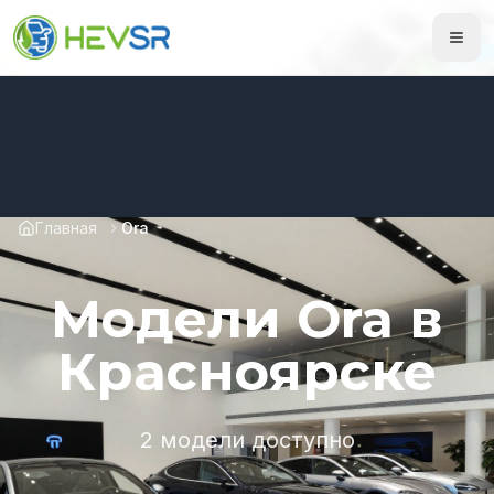
Главная
Ora
Модели Ora в
Красноярске
2 модели доступно