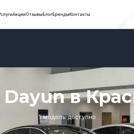
Услуги
Акции
Отзывы
Блог
Бренды
Контакты
Dayun в Кра
1 модель доступно