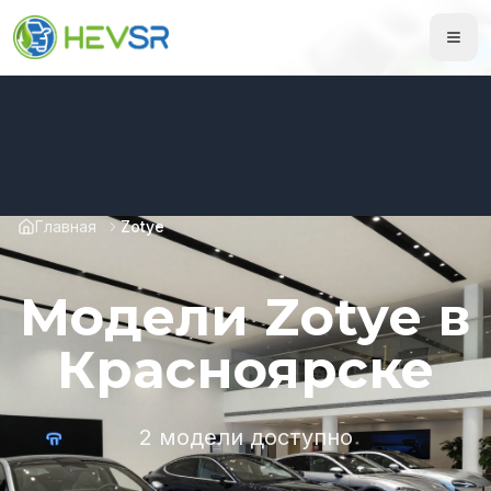
Главная
Zotye
Модели Zotye в
Красноярске
2 модели доступно