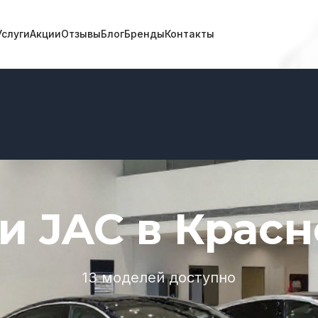
Услуги
Акции
Отзывы
Блог
Бренды
Контакты
и JAC в Красн
13 моделей доступно