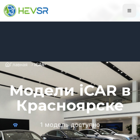
Главная
iCAR
Модели iCAR в
Красноярске
1 модель доступно