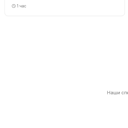
1 час
Наши спе