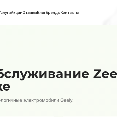
Услуги
Акции
Отзывы
Блог
Бренды
Контакты
бслуживание Zee
ке
логичные электромобили Geely.