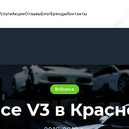
Услуги
Акции
Отзывы
Блог
Бренды
Контакты
Brilliance
ance V3 в Крас