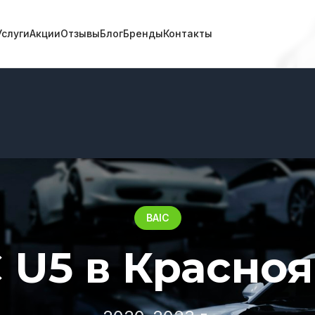
Услуги
Акции
Отзывы
Блог
Бренды
Контакты
BAIC
 U5 в Красно