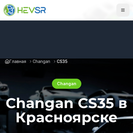
Главная
Changan
CS35
Changan
Changan CS35 в
Красноярске