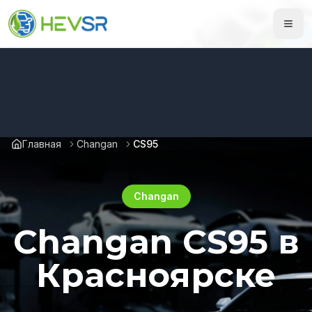
Главная
Changan
CS95
Changan
Changan CS95 в
Красноярске