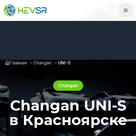
Главная
Changan
UNI-S
Changan
Changan UNI-S
в Красноярске