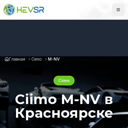
Главная
Ciimo
M-NV
Ciimo
Ciimo M-NV в
Красноярске